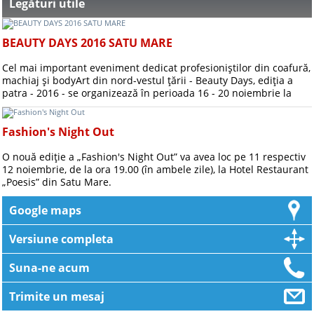
Legături utile
BEAUTY DAYS 2016 SATU MARE
Cel mai important eveniment dedicat profesioniştilor din coafură,
machiaj şi bodyArt din nord-vestul ţării - Beauty Days, ediţia a
patra - 2016 - se organizează în perioada 16 - 20 noiembrie la
Satu Mare, în clădirea Casei Meşteşugarilor.
Fashion's Night Out
O nouă ediție a „Fashion's Night Out” va avea loc pe 11 respectiv
12 noiembrie, de la ora 19.00 (în ambele zile), la Hotel Restaurant
„Poesis” din Satu Mare.
Google maps
Versiune completa
Suna-ne acum
Trimite un mesaj