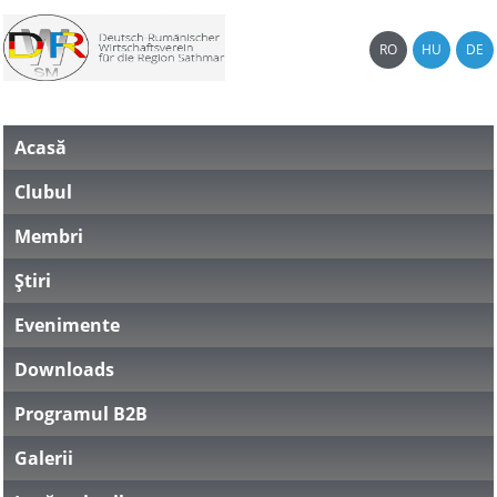
RO
HU
DE
Acasă
Clubul
Membri
Știri
Evenimente
Downloads
Programul B2B
Galerii